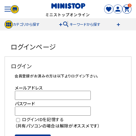
0
search
カテゴリから探す
キーワードから探す
ACCOUNT MENU
ログインページ
meeting_room
person
ログイン
新規登録
ログイン
セール商品
会員登録がお済みの方は以下よりログイン下さい。
メールアドレス
カテゴリから探す
パスワード
冷凍食品
ログインIDを記憶する
スイーツ
（共有パソコンの場合は解除がオススメです）
お菓子