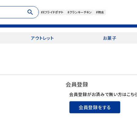
search
#Xフライドポテト
#クランキーチキン
#特水
アウトレット
お菓子
会員登録
会員登録がお済みで無い方はこちら
会員登録をする