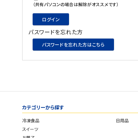
スイーツ
（共有パソコンの場合は解除がオススメです）
お菓子
ログイン
パスワードを忘れた方
飲料
パスワードを忘れた方はこちら
酒類
日用品
ギフト
セール
カテゴリーから探す
フードロス
冷凍食品
日用品
ペット用品
スイーツ
SHOP GUIDE
お菓子