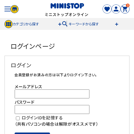
0
search
カテゴリから探す
キーワードから探す
ACCOUNT MENU
ログインページ
meeting_room
person
ログイン
新規登録
ログイン
セール商品
会員登録がお済みの方は以下よりログイン下さい。
メールアドレス
カテゴリから探す
パスワード
冷凍食品
ログインIDを記憶する
スイーツ
（共有パソコンの場合は解除がオススメです）
お菓子