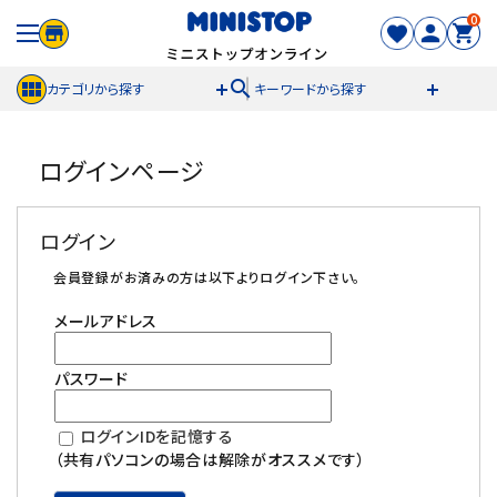
0
search
カテゴリから探す
キーワードから探す
ACCOUNT MENU
ログインページ
meeting_room
person
ログイン
新規登録
ログイン
セール商品
会員登録がお済みの方は以下よりログイン下さい。
メールアドレス
カテゴリから探す
パスワード
冷凍食品
ログインIDを記憶する
スイーツ
（共有パソコンの場合は解除がオススメです）
お菓子