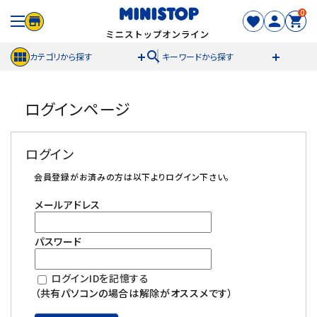
0
search
カテゴリから探す
キーワードから探す
ACCOUNT MENU
ログインページ
meeting_room
person
ログイン
新規登録
ログイン
セール商品
会員登録がお済みの方は以下よりログイン下さい。
メールアドレス
カテゴリから探す
パスワード
冷凍食品
ログインIDを記憶する
スイーツ
（共有パソコンの場合は解除がオススメです）
お菓子