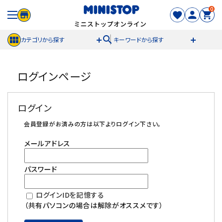
0
search
カテゴリから探す
キーワードから探す
ACCOUNT MENU
ログインページ
meeting_room
person
ログイン
新規登録
ログイン
セール商品
会員登録がお済みの方は以下よりログイン下さい。
メールアドレス
カテゴリから探す
パスワード
冷凍食品
ログインIDを記憶する
スイーツ
（共有パソコンの場合は解除がオススメです）
お菓子