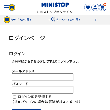
0
search
カテゴリから探す
キーワードから探す
ACCOUNT MENU
ログインページ
meeting_room
person
ログイン
新規登録
ログイン
セール商品
会員登録がお済みの方は以下よりログイン下さい。
メールアドレス
カテゴリから探す
パスワード
冷凍食品
ログインIDを記憶する
スイーツ
（共有パソコンの場合は解除がオススメです）
お菓子