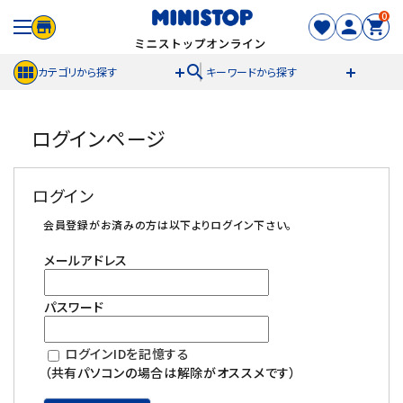
0
search
カテゴリから探す
キーワードから探す
ACCOUNT MENU
ログインページ
meeting_room
person
ログイン
新規登録
ログイン
セール商品
会員登録がお済みの方は以下よりログイン下さい。
メールアドレス
カテゴリから探す
パスワード
冷凍食品
ログインIDを記憶する
スイーツ
（共有パソコンの場合は解除がオススメです）
お菓子