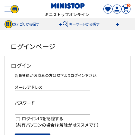
0
search
カテゴリから探す
キーワードから探す
ACCOUNT MENU
ログインページ
meeting_room
person
ログイン
新規登録
ログイン
セール商品
会員登録がお済みの方は以下よりログイン下さい。
メールアドレス
カテゴリから探す
パスワード
冷凍食品
ログインIDを記憶する
スイーツ
（共有パソコンの場合は解除がオススメです）
お菓子