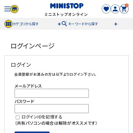
0
search
カテゴリから探す
キーワードから探す
ACCOUNT MENU
ログインページ
meeting_room
person
ログイン
新規登録
ログイン
セール商品
会員登録がお済みの方は以下よりログイン下さい。
メールアドレス
カテゴリから探す
パスワード
冷凍食品
ログインIDを記憶する
スイーツ
（共有パソコンの場合は解除がオススメです）
お菓子