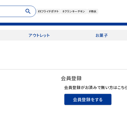
search
#Xフライドポテト
#クランキーチキン
#特水
アウトレット
お菓子
会員登録
会員登録がお済みで無い方はこちら
会員登録をする