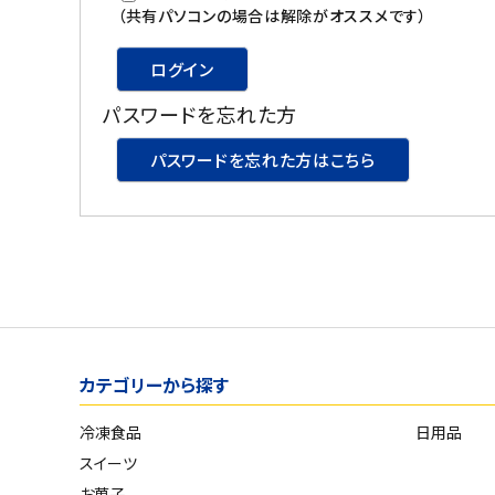
スイーツ
（共有パソコンの場合は解除がオススメです）
お菓子
ログイン
パスワードを忘れた方
飲料
パスワードを忘れた方はこちら
酒類
日用品
ギフト
セール
カテゴリーから探す
フードロス
冷凍食品
日用品
ペット用品
スイーツ
SHOP GUIDE
お菓子