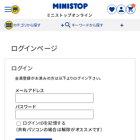
0
search
カテゴリから探す
キーワードから探す
ACCOUNT MENU
ログインページ
meeting_room
person
ログイン
新規登録
ログイン
セール商品
会員登録がお済みの方は以下よりログイン下さい。
メールアドレス
カテゴリから探す
パスワード
冷凍食品
ログインIDを記憶する
スイーツ
（共有パソコンの場合は解除がオススメです）
お菓子