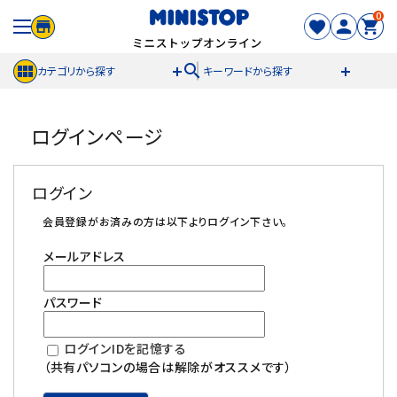
0
search
カテゴリから探す
キーワードから探す
ACCOUNT MENU
ログインページ
meeting_room
person
ログイン
新規登録
ログイン
セール商品
会員登録がお済みの方は以下よりログイン下さい。
メールアドレス
カテゴリから探す
パスワード
冷凍食品
ログインIDを記憶する
スイーツ
（共有パソコンの場合は解除がオススメです）
お菓子