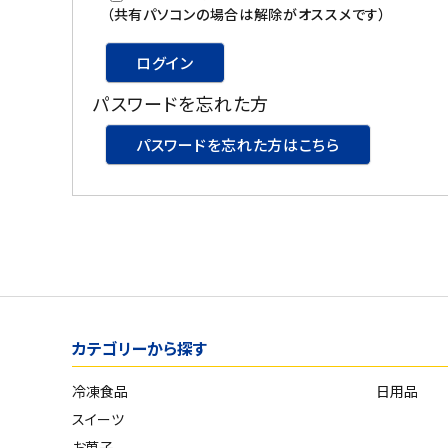
スイーツ
（共有パソコンの場合は解除がオススメです）
お菓子
ログイン
パスワードを忘れた方
飲料
パスワードを忘れた方はこちら
酒類
日用品
ギフト
セール
カテゴリーから探す
フードロス
冷凍食品
日用品
ペット用品
スイーツ
SHOP GUIDE
お菓子