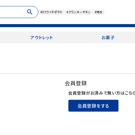
search
#Xフライドポテト
#クランキーチキン
#特水
アウトレット
お菓子
会員登録
会員登録がお済みで無い方はこちら
会員登録をする