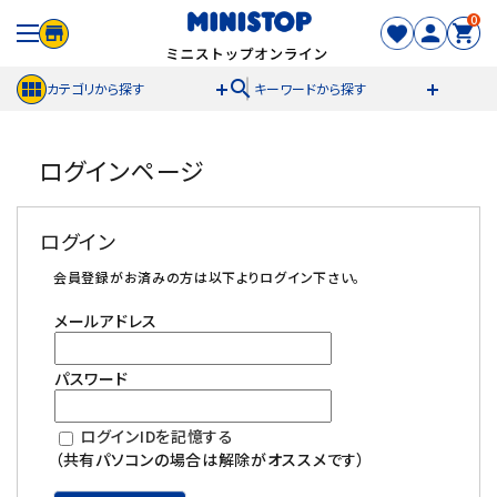
0
search
カテゴリから探す
キーワードから探す
ACCOUNT MENU
ログインページ
meeting_room
person
ログイン
新規登録
ログイン
セール商品
会員登録がお済みの方は以下よりログイン下さい。
メールアドレス
カテゴリから探す
パスワード
冷凍食品
ログインIDを記憶する
スイーツ
（共有パソコンの場合は解除がオススメです）
お菓子