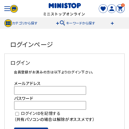
0
search
カテゴリから探す
キーワードから探す
ACCOUNT MENU
ログインページ
meeting_room
person
ログイン
新規登録
ログイン
セール商品
会員登録がお済みの方は以下よりログイン下さい。
メールアドレス
カテゴリから探す
パスワード
冷凍食品
ログインIDを記憶する
スイーツ
（共有パソコンの場合は解除がオススメです）
お菓子