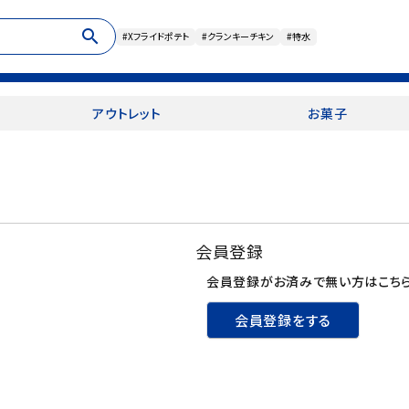
search
#Xフライドポテト
#クランキーチキン
#特水
アウトレット
お菓子
会員登録
会員登録がお済みで無い方はこちら
会員登録をする