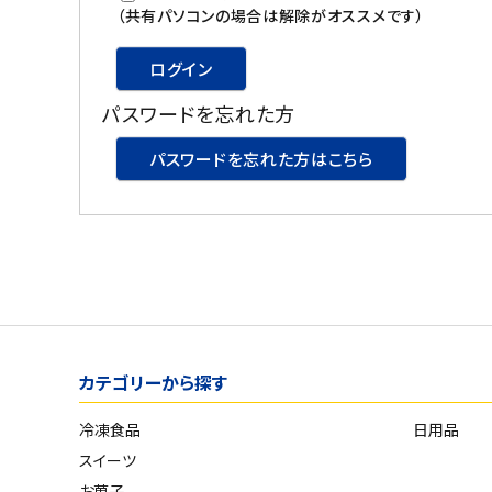
スイーツ
（共有パソコンの場合は解除がオススメです）
お菓子
ログイン
パスワードを忘れた方
飲料
パスワードを忘れた方はこちら
酒類
日用品
ギフト
セール
カテゴリーから探す
フードロス
冷凍食品
日用品
ペット用品
スイーツ
SHOP GUIDE
お菓子