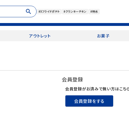
search
#Xフライドポテト
#クランキーチキン
#特水
アウトレット
お菓子
会員登録
会員登録がお済みで無い方はこちら
会員登録をする