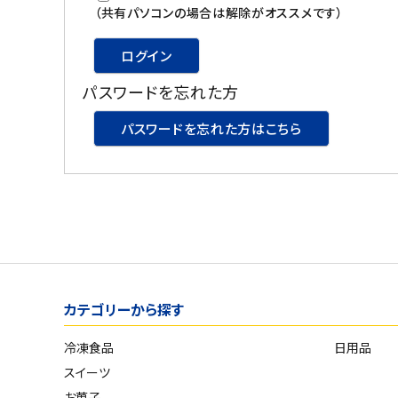
スイーツ
（共有パソコンの場合は解除がオススメです）
お菓子
ログイン
パスワードを忘れた方
飲料
パスワードを忘れた方はこちら
酒類
日用品
ギフト
セール
カテゴリーから探す
フードロス
冷凍食品
日用品
ペット用品
スイーツ
SHOP GUIDE
お菓子