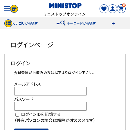
0
search
カテゴリから探す
キーワードから探す
ACCOUNT MENU
ログインページ
meeting_room
person
ログイン
新規登録
ログイン
セール商品
会員登録がお済みの方は以下よりログイン下さい。
メールアドレス
カテゴリから探す
パスワード
冷凍食品
ログインIDを記憶する
スイーツ
（共有パソコンの場合は解除がオススメです）
お菓子