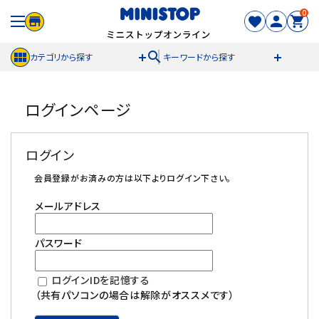
0
search
カテゴリから探す
キーワードから探す
ACCOUNT MENU
ログインページ
meeting_room
person
ログイン
新規登録
ログイン
セール商品
会員登録がお済みの方は以下よりログイン下さい。
メールアドレス
カテゴリから探す
パスワード
冷凍食品
ログインIDを記憶する
スイーツ
（共有パソコンの場合は解除がオススメです）
お菓子