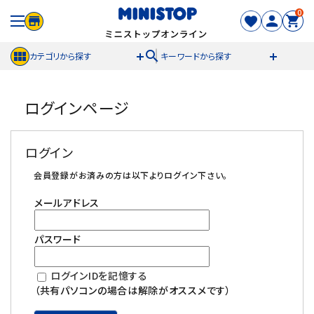
0
search
カテゴリから探す
キーワードから探す
ACCOUNT MENU
ログインページ
meeting_room
person
ログイン
新規登録
ログイン
セール商品
会員登録がお済みの方は以下よりログイン下さい。
メールアドレス
カテゴリから探す
パスワード
冷凍食品
ログインIDを記憶する
スイーツ
（共有パソコンの場合は解除がオススメです）
お菓子