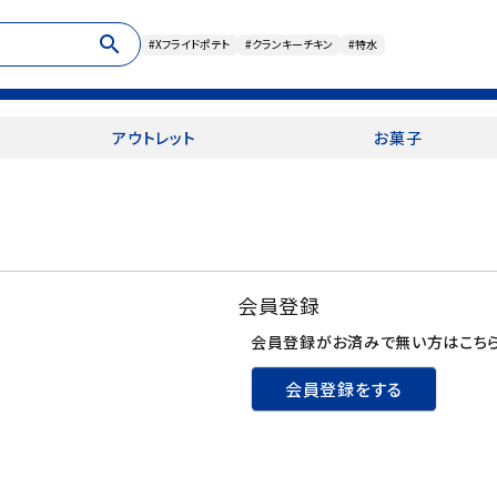
search
#Xフライドポテト
#クランキーチキン
#特水
アウトレット
お菓子
会員登録
会員登録がお済みで無い方はこちら
会員登録をする