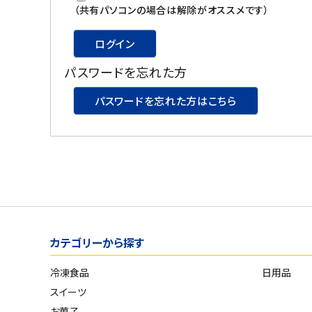
スイーツ
（共有パソコンの場合は解除がオススメです）
お菓子
ログイン
パスワードを忘れた方
飲料
パスワードを忘れた方はこちら
酒類
日用品
ギフト
セール
カテゴリーから探す
フードロス
冷凍食品
日用品
ペット用品
スイーツ
SHOP GUIDE
お菓子