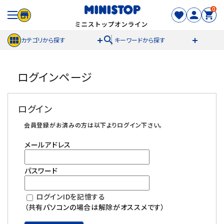
0
search
カテゴリから探す
キーワードから探す
ACCOUNT MENU
ログインページ
meeting_room
person
ログイン
新規登録
ログイン
セール商品
会員登録がお済みの方は以下よりログイン下さい。
メールアドレス
カテゴリから探す
パスワード
冷凍食品
ログインIDを記憶する
スイーツ
（共有パソコンの場合は解除がオススメです）
お菓子