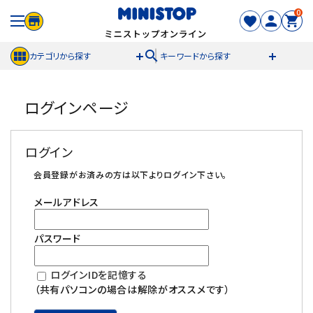
0
search
カテゴリから探す
キーワードから探す
ACCOUNT MENU
ログインページ
meeting_room
person
ログイン
新規登録
ログイン
セール商品
会員登録がお済みの方は以下よりログイン下さい。
メールアドレス
カテゴリから探す
パスワード
冷凍食品
ログインIDを記憶する
スイーツ
（共有パソコンの場合は解除がオススメです）
お菓子