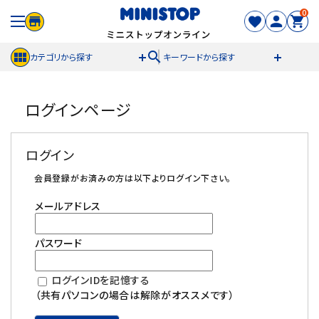
0
search
カテゴリから探す
キーワードから探す
ACCOUNT MENU
ログインページ
meeting_room
person
ログイン
新規登録
ログイン
セール商品
会員登録がお済みの方は以下よりログイン下さい。
メールアドレス
カテゴリから探す
パスワード
冷凍食品
ログインIDを記憶する
スイーツ
（共有パソコンの場合は解除がオススメです）
お菓子