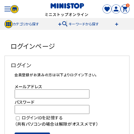
0
search
カテゴリから探す
キーワードから探す
ACCOUNT MENU
ログインページ
meeting_room
person
ログイン
新規登録
ログイン
セール商品
会員登録がお済みの方は以下よりログイン下さい。
メールアドレス
カテゴリから探す
パスワード
冷凍食品
ログインIDを記憶する
スイーツ
（共有パソコンの場合は解除がオススメです）
お菓子