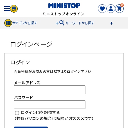
0
search
カテゴリから探す
キーワードから探す
ACCOUNT MENU
ログインページ
meeting_room
person
ログイン
新規登録
ログイン
セール商品
会員登録がお済みの方は以下よりログイン下さい。
メールアドレス
カテゴリから探す
パスワード
冷凍食品
ログインIDを記憶する
スイーツ
（共有パソコンの場合は解除がオススメです）
お菓子