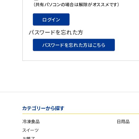
スイーツ
（共有パソコンの場合は解除がオススメです）
お菓子
ログイン
パスワードを忘れた方
飲料
パスワードを忘れた方はこちら
酒類
日用品
ギフト
セール
カテゴリーから探す
フードロス
冷凍食品
日用品
ペット用品
スイーツ
SHOP GUIDE
お菓子