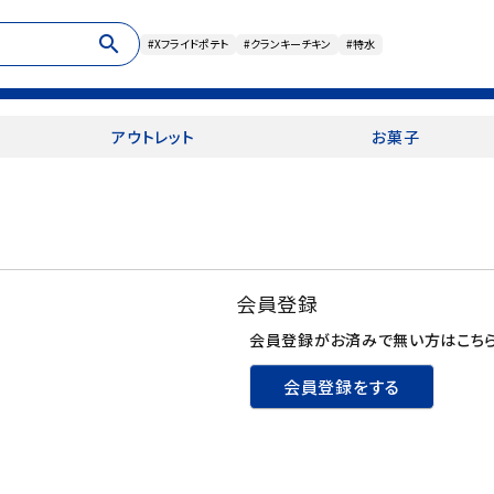
search
#Xフライドポテト
#クランキーチキン
#特水
アウトレット
お菓子
会員登録
会員登録がお済みで無い方はこちら
会員登録をする