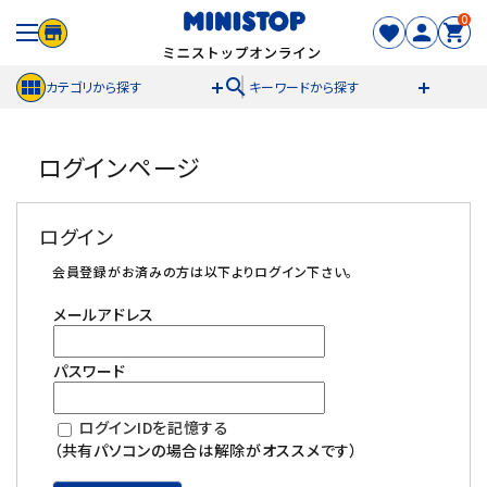
0
search
カテゴリから探す
キーワードから探す
ACCOUNT MENU
ログインページ
meeting_room
person
ログイン
新規登録
ログイン
セール商品
会員登録がお済みの方は以下よりログイン下さい。
メールアドレス
カテゴリから探す
パスワード
冷凍食品
ログインIDを記憶する
スイーツ
（共有パソコンの場合は解除がオススメです）
お菓子