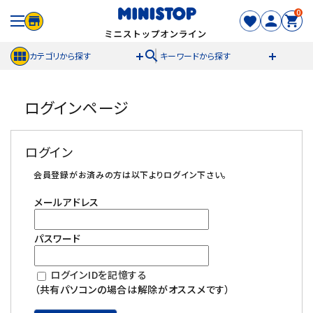
0
search
カテゴリから探す
キーワードから探す
ACCOUNT MENU
ログインページ
meeting_room
person
ログイン
新規登録
ログイン
セール商品
会員登録がお済みの方は以下よりログイン下さい。
メールアドレス
カテゴリから探す
パスワード
冷凍食品
ログインIDを記憶する
スイーツ
（共有パソコンの場合は解除がオススメです）
お菓子