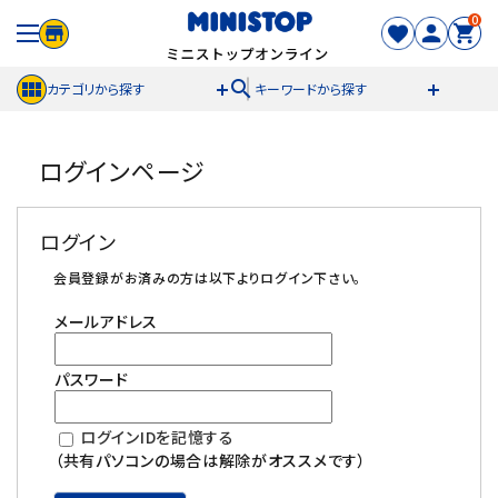
0
search
カテゴリから探す
キーワードから探す
ACCOUNT MENU
ログインページ
meeting_room
person
ログイン
新規登録
ログイン
セール商品
会員登録がお済みの方は以下よりログイン下さい。
メールアドレス
カテゴリから探す
パスワード
冷凍食品
ログインIDを記憶する
スイーツ
（共有パソコンの場合は解除がオススメです）
お菓子