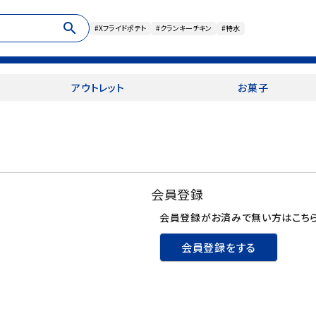
search
#Xフライドポテト
#クランキーチキン
#特水
アウトレット
お菓子
会員登録
会員登録がお済みで無い方はこちら
会員登録をする