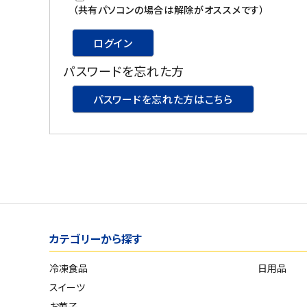
スイーツ
（共有パソコンの場合は解除がオススメです）
お菓子
ログイン
パスワードを忘れた方
飲料
パスワードを忘れた方はこちら
酒類
日用品
ギフト
セール
カテゴリーから探す
フードロス
冷凍食品
日用品
ペット用品
スイーツ
SHOP GUIDE
お菓子