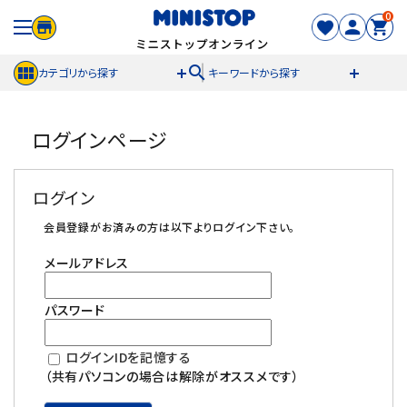
0
search
カテゴリから探す
キーワードから探す
ACCOUNT MENU
ログインページ
meeting_room
person
ログイン
新規登録
ログイン
セール商品
会員登録がお済みの方は以下よりログイン下さい。
メールアドレス
カテゴリから探す
パスワード
冷凍食品
ログインIDを記憶する
スイーツ
（共有パソコンの場合は解除がオススメです）
お菓子