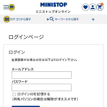
0
search
カテゴリから探す
キーワードから探す
ACCOUNT MENU
ログインページ
meeting_room
person
ログイン
新規登録
ログイン
セール商品
会員登録がお済みの方は以下よりログイン下さい。
メールアドレス
カテゴリから探す
パスワード
冷凍食品
ログインIDを記憶する
スイーツ
（共有パソコンの場合は解除がオススメです）
お菓子