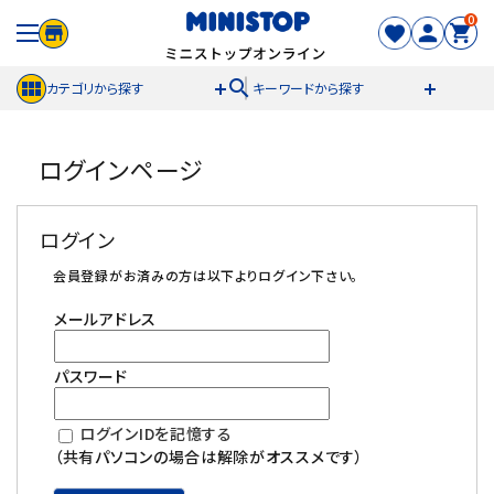
0
search
カテゴリから探す
キーワードから探す
ACCOUNT MENU
ログインページ
meeting_room
person
ログイン
新規登録
ログイン
セール商品
会員登録がお済みの方は以下よりログイン下さい。
メールアドレス
カテゴリから探す
パスワード
冷凍食品
ログインIDを記憶する
スイーツ
（共有パソコンの場合は解除がオススメです）
お菓子