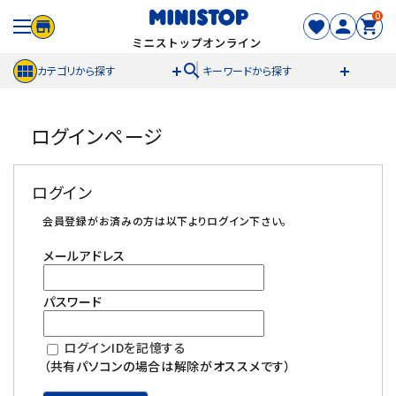
0
search
カテゴリから探す
キーワードから探す
ACCOUNT MENU
ログインページ
meeting_room
person
ログイン
新規登録
ログイン
セール商品
会員登録がお済みの方は以下よりログイン下さい。
メールアドレス
カテゴリから探す
パスワード
冷凍食品
ログインIDを記憶する
スイーツ
（共有パソコンの場合は解除がオススメです）
お菓子