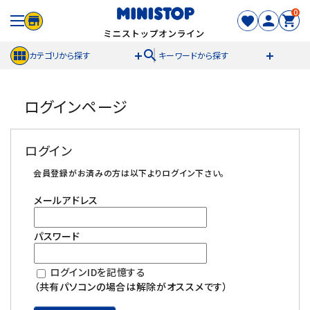
0
search
カテゴリから探す
キーワードから探す
ACCOUNT MENU
ログインページ
meeting_room
person
ログイン
新規登録
ログイン
セール商品
会員登録がお済みの方は以下よりログイン下さい。
メールアドレス
カテゴリから探す
パスワード
冷凍食品
ログインIDを記憶する
スイーツ
（共有パソコンの場合は解除がオススメです）
お菓子