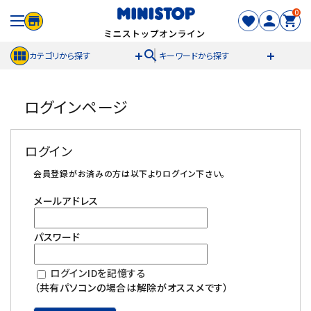
0
search
カテゴリから探す
キーワードから探す
ACCOUNT MENU
ログインページ
meeting_room
person
ログイン
新規登録
ログイン
セール商品
会員登録がお済みの方は以下よりログイン下さい。
メールアドレス
カテゴリから探す
パスワード
冷凍食品
ログインIDを記憶する
スイーツ
（共有パソコンの場合は解除がオススメです）
お菓子