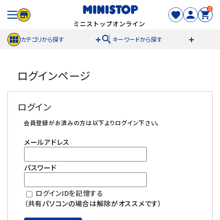
0
search
カテゴリから探す
キーワードから探す
ACCOUNT MENU
ログインページ
meeting_room
person
ログイン
新規登録
ログイン
セール商品
会員登録がお済みの方は以下よりログイン下さい。
メールアドレス
カテゴリから探す
パスワード
冷凍食品
ログインIDを記憶する
スイーツ
（共有パソコンの場合は解除がオススメです）
お菓子