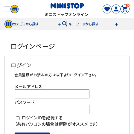
0
search
カテゴリから探す
キーワードから探す
ACCOUNT MENU
ログインページ
meeting_room
person
ログイン
新規登録
ログイン
セール商品
会員登録がお済みの方は以下よりログイン下さい。
メールアドレス
カテゴリから探す
パスワード
冷凍食品
ログインIDを記憶する
スイーツ
（共有パソコンの場合は解除がオススメです）
お菓子