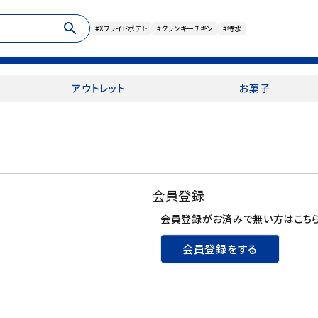
search
#Xフライドポテト
#クランキーチキン
#特水
アウトレット
お菓子
会員登録
会員登録がお済みで無い方はこちら
会員登録をする