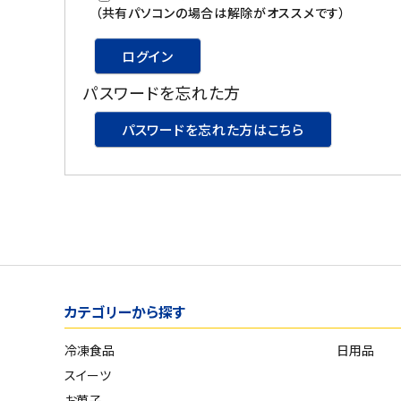
スイーツ
（共有パソコンの場合は解除がオススメです）
お菓子
ログイン
パスワードを忘れた方
飲料
パスワードを忘れた方はこちら
酒類
日用品
ギフト
セール
カテゴリーから探す
フードロス
冷凍食品
日用品
ペット用品
スイーツ
SHOP GUIDE
お菓子