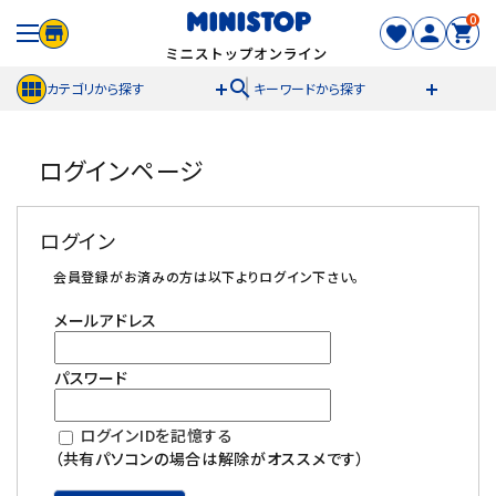
0
search
カテゴリから探す
キーワードから探す
ACCOUNT MENU
ログインページ
meeting_room
person
ログイン
新規登録
ログイン
セール商品
会員登録がお済みの方は以下よりログイン下さい。
メールアドレス
カテゴリから探す
パスワード
冷凍食品
ログインIDを記憶する
スイーツ
（共有パソコンの場合は解除がオススメです）
お菓子