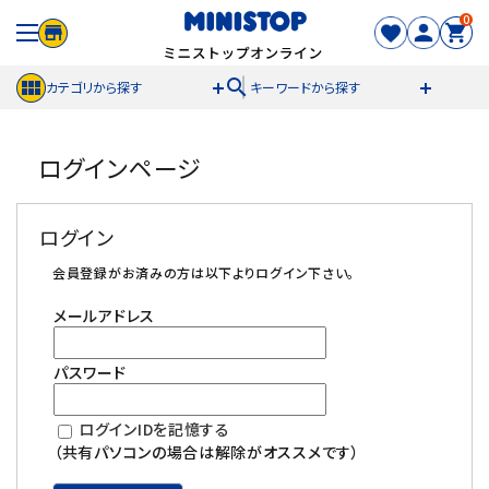
0
search
カテゴリから探す
キーワードから探す
ACCOUNT MENU
ログインページ
meeting_room
person
ログイン
新規登録
ログイン
セール商品
会員登録がお済みの方は以下よりログイン下さい。
メールアドレス
カテゴリから探す
パスワード
冷凍食品
ログインIDを記憶する
スイーツ
（共有パソコンの場合は解除がオススメです）
お菓子