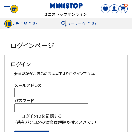
0
search
カテゴリから探す
キーワードから探す
ACCOUNT MENU
ログインページ
meeting_room
person
ログイン
新規登録
ログイン
セール商品
会員登録がお済みの方は以下よりログイン下さい。
メールアドレス
カテゴリから探す
パスワード
冷凍食品
ログインIDを記憶する
スイーツ
（共有パソコンの場合は解除がオススメです）
お菓子