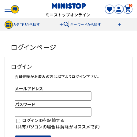
0
search
カテゴリから探す
キーワードから探す
ACCOUNT MENU
ログインページ
meeting_room
person
ログイン
新規登録
ログイン
セール商品
会員登録がお済みの方は以下よりログイン下さい。
メールアドレス
カテゴリから探す
パスワード
冷凍食品
ログインIDを記憶する
スイーツ
（共有パソコンの場合は解除がオススメです）
お菓子