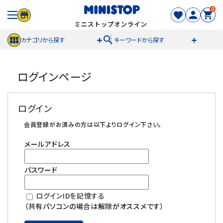
0
search
カテゴリから探す
キーワードから探す
ACCOUNT MENU
ログインページ
meeting_room
person
ログイン
新規登録
ログイン
セール商品
会員登録がお済みの方は以下よりログイン下さい。
メールアドレス
カテゴリから探す
パスワード
冷凍食品
ログインIDを記憶する
スイーツ
（共有パソコンの場合は解除がオススメです）
お菓子