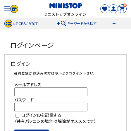
0
search
カテゴリから探す
キーワードから探す
ACCOUNT MENU
ログインページ
meeting_room
person
ログイン
新規登録
ログイン
セール商品
会員登録がお済みの方は以下よりログイン下さい。
メールアドレス
カテゴリから探す
パスワード
冷凍食品
ログインIDを記憶する
スイーツ
（共有パソコンの場合は解除がオススメです）
お菓子