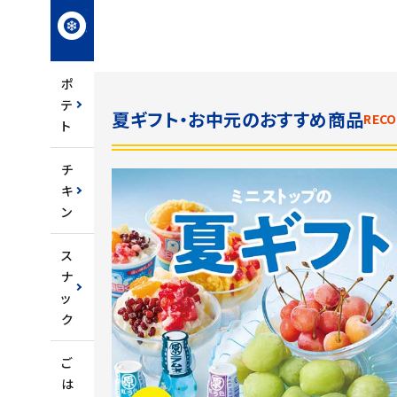
冷
凍
食
品
ポ
テ
夏ギフト・お中元のおすすめ商品
REC
ト
チ
キ
ン
ス
ナ
ッ
ク
ご
は