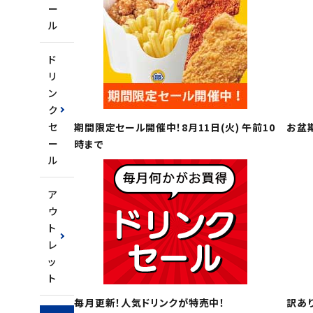
ー
ル
ご利用ガイド
ド
お問い合わせ
リ
特定商取引法表示について
ン
ク
プライバシーポリシー
セ
期間限定セール開催中！8月11日(火) 午前10
お盆
利用規約
ー
時まで
ル
会社概要
ア
ウ
ト
レ
ッ
ト
毎月更新！人気ドリンクが特売中！
訳あ