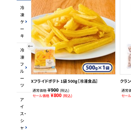
冷
凍
ケ
ー
キ
冷
凍
フ
ル
ー
Xフライドポテト 1袋 500g［冷凍食品］
クラン
ツ
¥900
通常価格
(税込)
通常
¥800
セール価格
(税込)
セー
ア
イ
ス・
シ
ャ