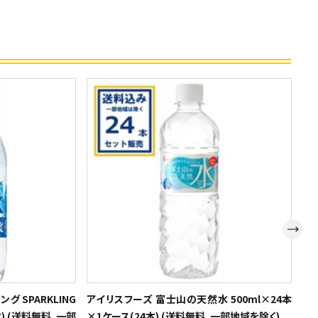
グ SPARKLING
アイリスフーズ 富士山の天然水 500ml×24本
レ
本) (送料無料、一部
×1ケース(24本) (送料無料、一部地域を除く)
25