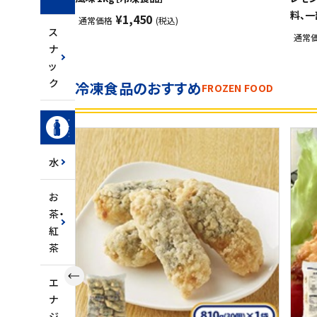
ク
料、一
¥1,450
通常価格
(税込)
ス
通常
ナ
ッ
ク
冷凍食品のおすすめ
FROZEN FOOD
飲
料
水
お
茶・
紅
茶
エ
ナ
ジ