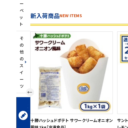
ー
ベ
新入荷商品
NEW ITEMS
ッ
ト
そ
の
他
の
ス
イ
ー
ツ
お
菓
子・
ス
ナ
十勝ハッシュドポテト サワークリームオニオン
サント
ッ
風味 1kg［冷凍食品］
レモン