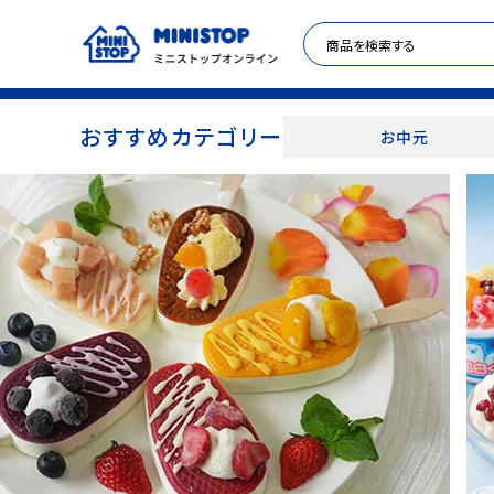
おすすめカテゴリー
お中元
ACCOUNT MENU
meeting_room
person
ログイン
新規登録
セール商品
カテゴリから探す
冷凍食品