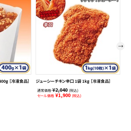
00g ［冷凍食品］
ジューシーチキン辛口 1袋 1kg ［冷凍食品］
【
品]
¥2,040
通常価格
(税込)
¥1,900
セール価格
(税込)
通
セ