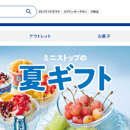
search
#Xフライドポテト
#クランキーチキン
#特水
アウトレット
お菓子