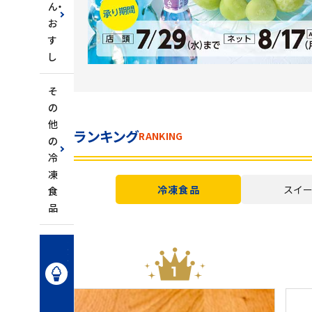
ん・
お
す
し
そ
の
他
ランキング
RANKING
の
冷
凍
冷凍食品
スイ
食
品
冷
凍
ス
イ
ー
ツ