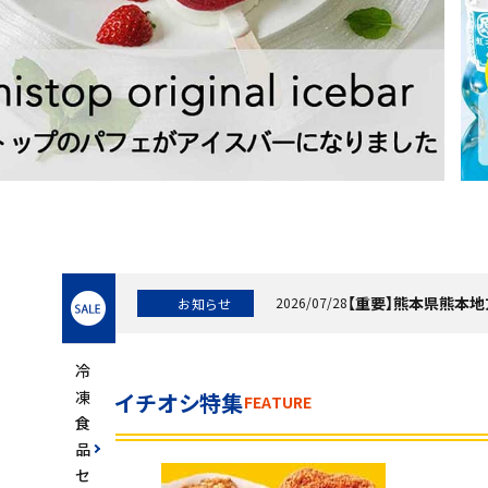
スイーツ
お菓子
飲料
酒類
日用品
ギフト
セ
【重要】熊本県熊本
2026/07/28
お知らせ
ー
info
ル
セール
冷
フードロス
凍
イチオシ特集
FEATURE
食
ペット用品
品
セ
SHOP GUIDE