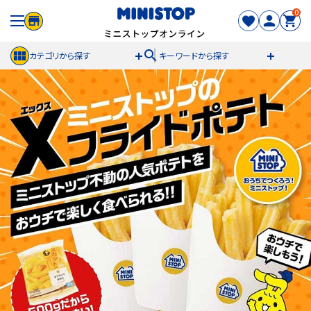
0
search
カテゴリから探す
キーワードから探す
ACCOUNT MENU
meeting_room
person
ログイン
新規登録
セール商品
カテゴリから探す
冷凍食品
スイーツ
お菓子